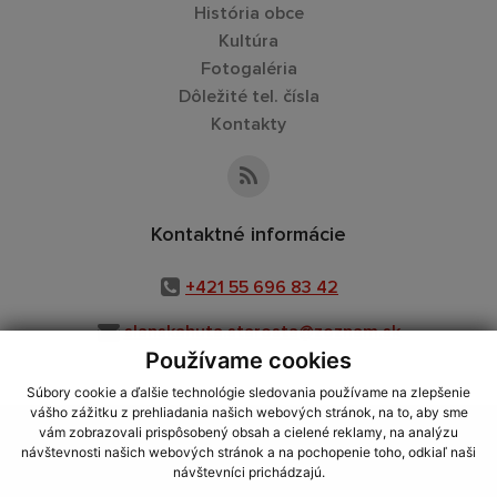
História obce
Kultúra
Fotogaléria
Dôležité tel. čísla
Kontakty
Kontaktné informácie
+421 55 696 83 42
slanskahuta.starosta@zoznam.sk
Používame cookies
Súbory cookie a ďalšie technológie sledovania používame na zlepšenie
vášho zážitku z prehliadania našich webových stránok, na to, aby sme
využite možnosť získavania aktuálnych informácií s využitím RSS
,
vám zobrazovali prispôsobený obsah a cielené reklamy, na analýzu
CMS systém (redakčný) systém ECHELON 2,
Mapa stránok
,
web portál
,
návštevnosti našich webových stránok a na pochopenie toho, odkiaľ naši
návštevníci prichádzajú.
webhosting
,
webex.digital, s.r.o.
,
domény
,
registrácia domény
,
spoločnosť webex.digital, s.r.o.
,
technický prevádzkovateľ