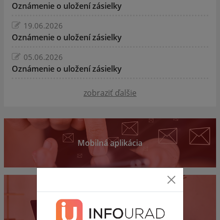
Oznámenie o uložení zásielky
19.06.2026
Oznámenie o uložení zásielky
05.06.2026
Oznámenie o uložení zásielky
zobraziť ďalšie
Mobilná aplikácia
Samospráva