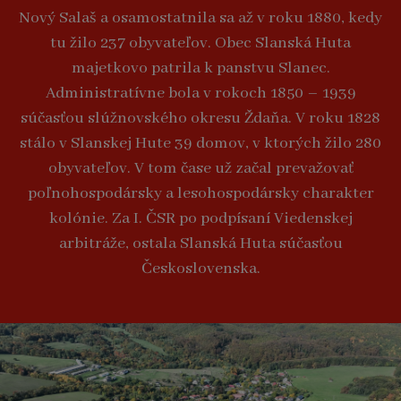
Nový Salaš a osamostatnila sa až v roku 1880, kedy
tu žilo 237 obyvateľov. Obec Slanská Huta
majetkovo patrila k panstvu Slanec.
Administratívne bola v rokoch 1850 – 1939
súčasťou slúžnovského okresu Ždaňa. V roku 1828
stálo v Slanskej Hute 39 domov, v ktorých žilo 280
obyvateľov. V tom čase už začal prevažovať
poľnohospodársky a lesohospodársky charakter
kolónie. Za I. ČSR po podpísaní Viedenskej
arbitráže, ostala Slanská Huta súčasťou
Československa.