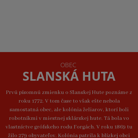
OBEC
SLANSKÁ HUTA
Prvú písomnú zmienku o Slanskej Hute poznáme z
roku 1772. V tom čase to však ešte nebola
samostatná obec, ale kolónia želiarov, ktorí boli
robotníkmi v miestnej sklárskej hute. Tá bola vo
vlastníctve grófskeho rodu Forgách. V roku 1869 tu
žilo 279 obyvateľov. Kolónia patrila k blízkej obci