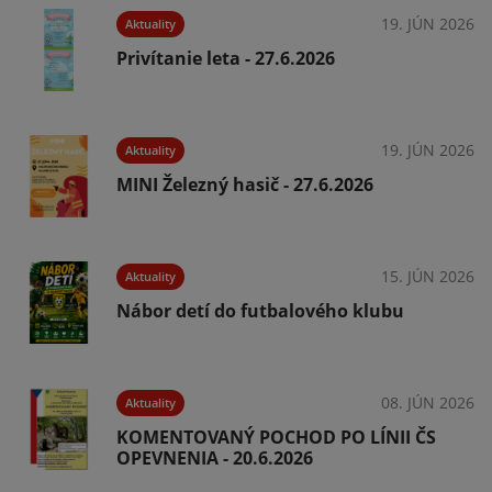
026
19. JÚN 2026
Aktuality
Privítanie leta - 27.6.2026
026
19. JÚN 2026
Aktuality
MINI Železný hasič - 27.6.2026
026
15. JÚN 2026
Aktuality
Nábor detí do futbalového klubu
026
08. JÚN 2026
Aktuality
KOMENTOVANÝ POCHOD PO LÍNII ČS
OPEVNENIA - 20.6.2026