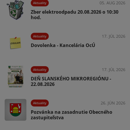
05. AUG 2026
Aktuality
Zber elektroodpadu 20.08.2026 o 10:30
hod.
026
17. JÚL 2026
Aktuality
Dovolenka - Kancelária OcÚ
026
17. JÚL 2026
Aktuality
DEŇ SLANSKÉHO MIKROREGIÓNU -
22.08.2026
026
26. JÚN 2026
Aktuality
Pozvánka na zasadnutie Obecného
zastupiteľstva