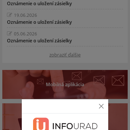
Oznámenie o uložení zásielky
19.06.2026
Oznámenie o uložení zásielky
05.06.2026
Oznámenie o uložení zásielky
zobraziť ďalšie
Mobilná aplikácia
Samospráva