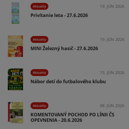
026
19. JÚN 2026
Aktuality
Privítanie leta - 27.6.2026
026
19. JÚN 2026
Aktuality
MINI Železný hasič - 27.6.2026
026
15. JÚN 2026
Aktuality
Nábor detí do futbalového klubu
026
08. JÚN 2026
Aktuality
KOMENTOVANÝ POCHOD PO LÍNII ČS
OPEVNENIA - 20.6.2026