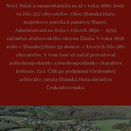
Nový Salaš a osamostatnila sa až v roku 1880, kedy
tu žilo 237 obyvateľov. Obec Slanská Huta
majetkovo patrila k panstvu Slanec.
Administratívne bola v rokoch 1850 – 1939
súčasťou slúžnovského okresu Ždaňa. V roku 1828
stálo v Slanskej Hute 39 domov, v ktorých žilo 280
obyvateľov. V tom čase už začal prevažovať
poľnohospodársky a lesohospodársky charakter
kolónie. Za I. ČSR po podpísaní Viedenskej
arbitráže, ostala Slanská Huta súčasťou
Československa.