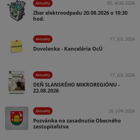
05. AUG 2026
Aktuality
Zber elektroodpadu 20.08.2026 o 10:30
hod.
026
17. JÚL 2026
Aktuality
Dovolenka - Kancelária OcÚ
026
17. JÚL 2026
Aktuality
DEŇ SLANSKÉHO MIKROREGIÓNU -
22.08.2026
026
26. JÚN 2026
Aktuality
Pozvánka na zasadnutie Obecného
zastupiteľstva