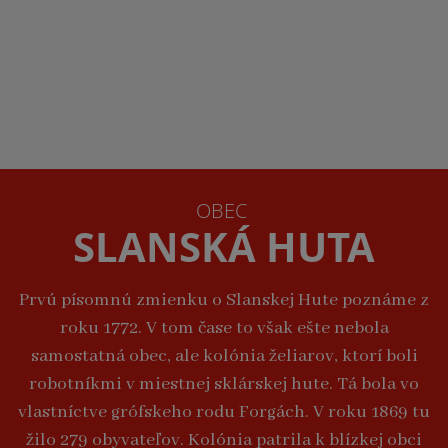
OBEC
SLANSKÁ HUTA
Prvú písomnú zmienku o Slanskej Hute poznáme z
roku 1772. V tom čase to však ešte nebola
samostatná obec, ale kolónia želiarov, ktorí boli
robotníkmi v miestnej sklárskej hute. Tá bola vo
vlastníctve grófskeho rodu Forgách. V roku 1869 tu
žilo 279 obyvateľov. Kolónia patrila k blízkej obci