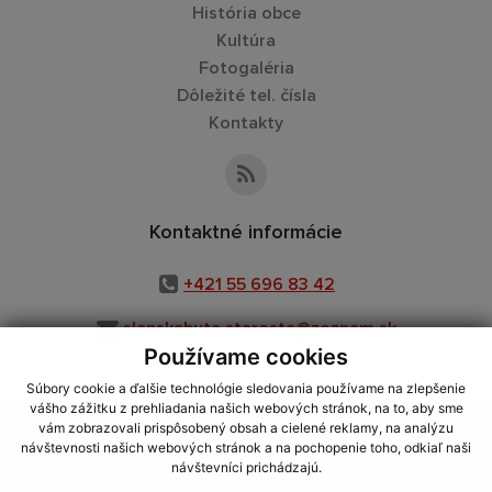
História obce
Kultúra
Fotogaléria
Dôležité tel. čísla
Kontakty
Kontaktné informácie
+421 55 696 83 42
slanskahuta.starosta@zoznam.sk
Používame cookies
Súbory cookie a ďalšie technológie sledovania používame na zlepšenie
vášho zážitku z prehliadania našich webových stránok, na to, aby sme
využite možnosť získavania aktuálnych informácií s využitím RSS
,
vám zobrazovali prispôsobený obsah a cielené reklamy, na analýzu
CMS systém (redakčný) systém ECHELON 2,
Mapa stránok
,
web portál
,
návštevnosti našich webových stránok a na pochopenie toho, odkiaľ naši
návštevníci prichádzajú.
webhosting
,
webex.digital, s.r.o.
,
domény
,
registrácia domény
,
spoločnosť webex.digital, s.r.o.
,
technický prevádzkovateľ