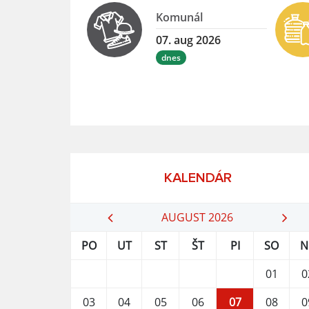
Komunál
07. aug 2026
dnes
KALENDÁR
AUGUST 2026
PO
UT
ST
ŠT
PI
SO
N
01
0
03
04
05
06
07
08
0