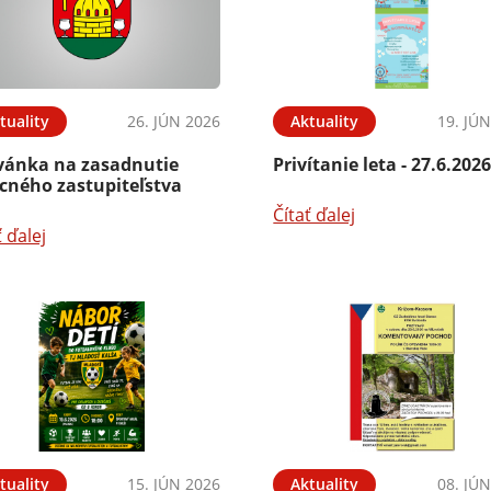
tuality
26. JÚN 2026
Aktuality
19. JÚ
vánka na zasadnutie
Privítanie leta - 27.6.202
cného zastupiteľstva
Čítať ďalej
ť ďalej
tuality
15. JÚN 2026
Aktuality
08. JÚ