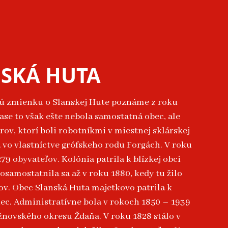
SKÁ HUTA
ú zmienku o Slanskej Hute poznáme z roku
čase to však ešte nebola samostatná obec, ale
rov, ktorí boli robotníkmi v miestnej sklárskej
a vo vlastníctve grófskeho rodu Forgách. V roku
279 obyvateľov. Kolónia patrila k blízkej obci
osamostatnila sa až v roku 1880, kedy tu žilo
ov. Obec Slanská Huta majetkovo patrila k
ec. Administratívne bola v rokoch 1850 – 1939
žnovského okresu Ždaňa. V roku 1828 stálo v