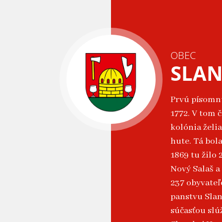
OBEC
SLAN
Prvú písomn
1772. V tom 
kolónia želia
hute. Tá bol
1869 tu žilo 
Nový Salaš a 
237 obyvateľ
panstvu Slan
súčasťou slú