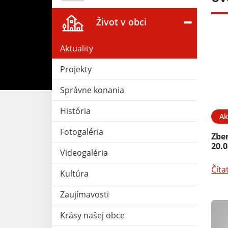
Život v obci
Aktuality
Projekty
Správne konania
História
25. MÁJ 2026
Aktuality
15. MÁJ 2026
Ak
Fotogaléria
26 - Košice
Rozvoz pizze - PIZZA
Zbe
SALANČANKA
20.0
Videogaléria
Čítať ďalej
Číta
Kultúra
Zaujímavosti
Krásy našej obce