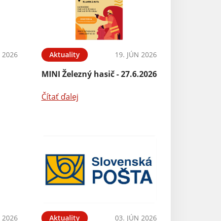
N 2026
Aktuality
19. JÚN 2026
Aktuality
6
MINI Železný hasič - 27.6.2026
Mudr. Marciová 
dovolenka
Čítať ďalej
Čítať ďalej
N 2026
Aktuality
03. JÚN 2026