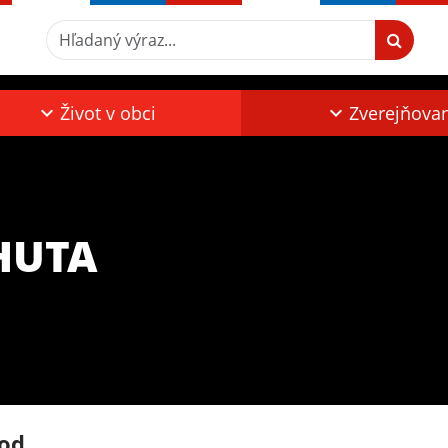
Hľadaný výraz...
Život v obci
Zverejňova
HUTA
od