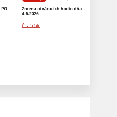
Aktuality
 PO
Zmena otváracích hodín dňa
4.6.2026
Kontrola a čist
Čítať ďalej
Čítať ďalej