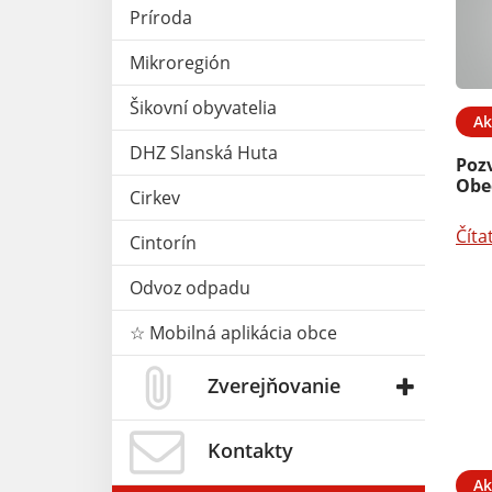
Príroda
Mikroregión
Šikovní obyvatelia
Ak
11. MÁJ 2026
Aktuality
06. MÁJ 2026
DHZ Slanská Huta
Poz
acích hodín -
Obecný úrad 8.5.2026
Obe
Cirkev
zatvorený
Číta
Cintorín
Čítať ďalej
Odvoz odpadu
☆ Mobilná aplikácia obce
Zverejňovanie
Kontakty
Ak