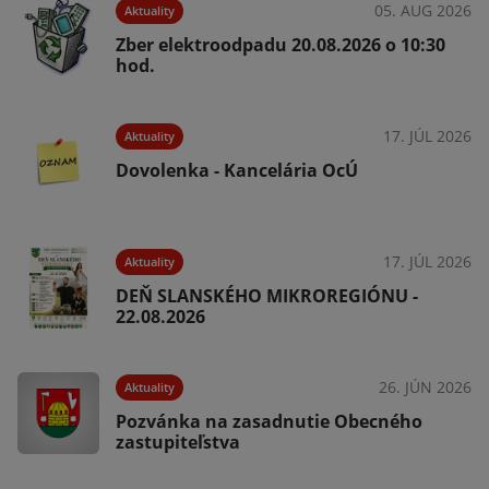
05. AUG 2026
Aktuality
Zber elektroodpadu 20.08.2026 o 10:30
hod.
026
17. JÚL 2026
Aktuality
Dovolenka - Kancelária OcÚ
026
17. JÚL 2026
Aktuality
DEŇ SLANSKÉHO MIKROREGIÓNU -
22.08.2026
026
26. JÚN 2026
Aktuality
Pozvánka na zasadnutie Obecného
zastupiteľstva