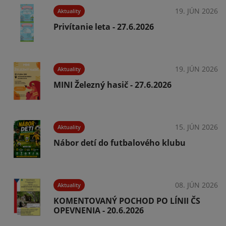
026
19. JÚN 2026
Aktuality
Privítanie leta - 27.6.2026
026
19. JÚN 2026
Aktuality
MINI Železný hasič - 27.6.2026
026
15. JÚN 2026
Aktuality
Nábor detí do futbalového klubu
026
08. JÚN 2026
Aktuality
KOMENTOVANÝ POCHOD PO LÍNII ČS
OPEVNENIA - 20.6.2026