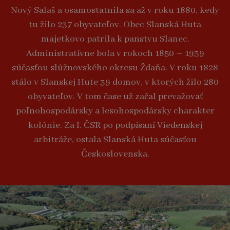
Nový Salaš a osamostatnila sa až v roku 1880, kedy
tu žilo 237 obyvateľov. Obec Slanská Huta
majetkovo patrila k panstvu Slanec.
Administratívne bola v rokoch 1850 – 1939
súčasťou slúžnovského okresu Ždaňa. V roku 1828
stálo v Slanskej Hute 39 domov, v ktorých žilo 280
obyvateľov. V tom čase už začal prevažovať
poľnohospodársky a lesohospodársky charakter
kolónie. Za I. ČSR po podpísaní Viedenskej
arbitráže, ostala Slanská Huta súčasťou
Československa.