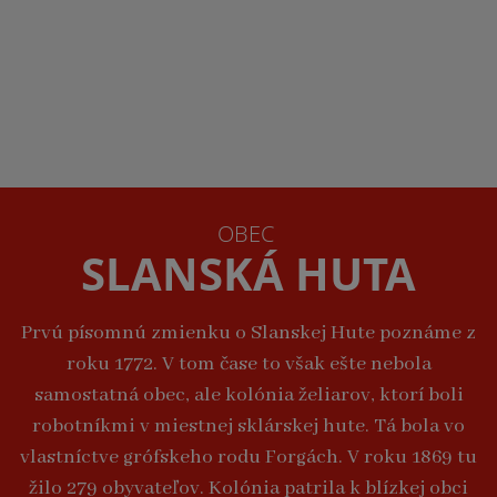
OBEC
SLANSKÁ HUTA
Prvú písomnú zmienku o Slanskej Hute poznáme z
roku 1772. V tom čase to však ešte nebola
samostatná obec, ale kolónia želiarov, ktorí boli
robotníkmi v miestnej sklárskej hute. Tá bola vo
vlastníctve grófskeho rodu Forgách. V roku 1869 tu
žilo 279 obyvateľov. Kolónia patrila k blízkej obci