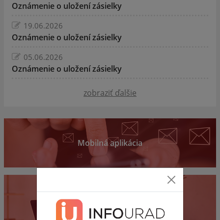
Oznámenie o uložení zásielky
19.06.2026
Oznámenie o uložení zásielky
05.06.2026
Oznámenie o uložení zásielky
zobraziť ďalšie
Mobilná aplikácia
Samospráva