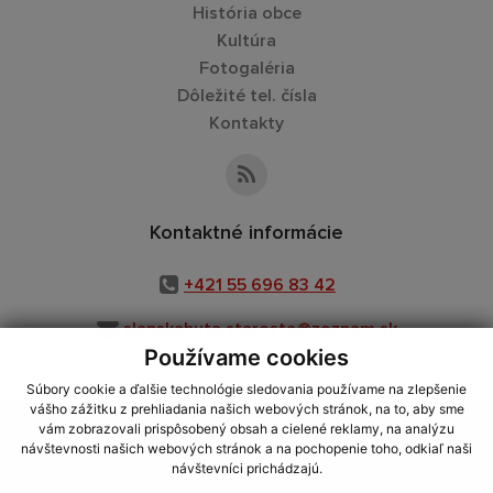
História obce
Kultúra
Fotogaléria
Dôležité tel. čísla
Kontakty
Kontaktné informácie
+421 55 696 83 42
slanskahuta.starosta@zoznam.sk
Používame cookies
Súbory cookie a ďalšie technológie sledovania používame na zlepšenie
vášho zážitku z prehliadania našich webových stránok, na to, aby sme
využite možnosť získavania aktuálnych informácií s využitím RSS
,
vám zobrazovali prispôsobený obsah a cielené reklamy, na analýzu
CMS systém (redakčný) systém ECHELON 2,
Mapa stránok
,
web portál
,
návštevnosti našich webových stránok a na pochopenie toho, odkiaľ naši
návštevníci prichádzajú.
webhosting
,
webex.digital, s.r.o.
,
domény
,
registrácia domény
,
spoločnosť webex.digital, s.r.o.
,
technický prevádzkovateľ