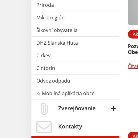
Príroda
Mikroregión
Šikovní obyvatelia
Ak
11. MÁJ 2026
Aktuality
06. MÁJ 2026
DHZ Slanská Huta
Poz
acích hodín -
Obecný úrad 8.5.2026
Obe
Cirkev
zatvorený
Číta
Cintorín
Čítať ďalej
Odvoz odpadu
☆ Mobilná aplikácia obce
Zverejňovanie
Kontakty
Ak