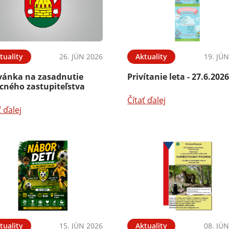
tuality
26. JÚN 2026
Aktuality
19. JÚ
vánka na zasadnutie
Privítanie leta - 27.6.202
cného zastupiteľstva
Čítať ďalej
ť ďalej
tuality
15. JÚN 2026
Aktuality
08. JÚ