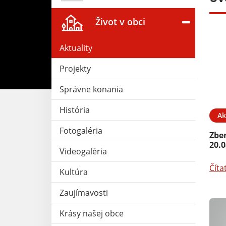
Život v obci
Aktuality
Projekty
Správne konania
História
25. MÁJ 2026
Aktuality
15. MÁJ 2026
Ak
Fotogaléria
26 - Košice
Rozvoz pizze - PIZZA
Zbe
SALANČANKA
20.0
Videogaléria
Čítať ďalej
Číta
Kultúra
Zaujímavosti
Krásy našej obce