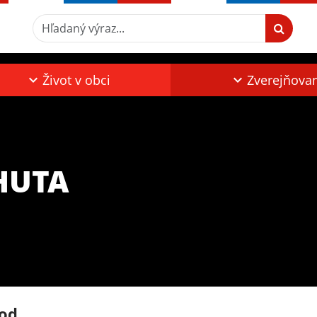
Hľadaný výraz...
Život v obci
Zverejňova
HUTA
od