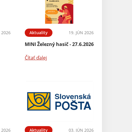
N 2026
Aktuality
19. JÚN 2026
Aktuality
6
MINI Železný hasič - 27.6.2026
Mudr. Marciová 
dovolenka
Čítať ďalej
Čítať ďalej
N 2026
Aktuality
03. JÚN 2026