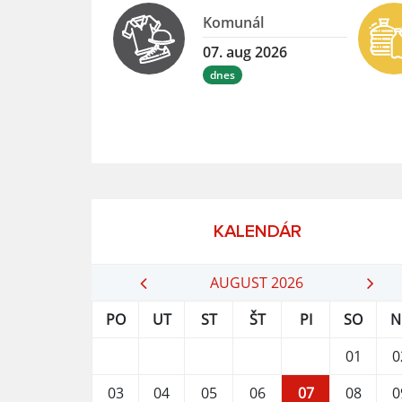
Komunál
07. aug 2026
dnes
KALENDÁR
AUGUST 2026
PO
UT
ST
ŠT
PI
SO
N
01
0
03
04
05
06
07
08
0