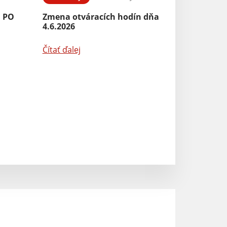
Aktuality
 PO
Zmena otváracích hodín dňa
4.6.2026
Kontrola a čist
Čítať ďalej
Čítať ďalej