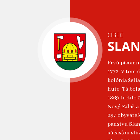
OBEC
SLAN
Prvú písomn
1772. V tom 
kolónia želia
hute. Tá bol
1869 tu žilo 
Nový Salaš a 
237 obyvateľ
panstvu Slan
súčasťou slú