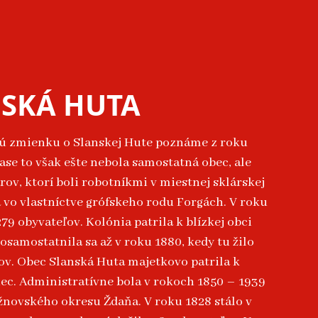
SKÁ HUTA
ú zmienku o Slanskej Hute poznáme z roku
čase to však ešte nebola samostatná obec, ale
rov, ktorí boli robotníkmi v miestnej sklárskej
a vo vlastníctve grófskeho rodu Forgách. V roku
279 obyvateľov. Kolónia patrila k blízkej obci
osamostatnila sa až v roku 1880, kedy tu žilo
ov. Obec Slanská Huta majetkovo patrila k
ec. Administratívne bola v rokoch 1850 – 1939
žnovského okresu Ždaňa. V roku 1828 stálo v