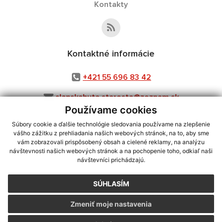
Kontakty
Kontaktné informácie
+421 55 696 83 42
slanskahuta.starosta@zoznam.sk
Používame cookies
Súbory cookie a ďalšie technológie sledovania používame na zlepšenie
vášho zážitku z prehliadania našich webových stránok, na to, aby sme
využite možnosť získavania aktuálnych informácií s využitím RSS
,
vám zobrazovali prispôsobený obsah a cielené reklamy, na analýzu
CMS systém (redakčný) systém ECHELON 2,
Mapa stránok
,
web portál
,
návštevnosti našich webových stránok a na pochopenie toho, odkiaľ naši
návštevníci prichádzajú.
webhosting
,
webex.digital, s.r.o.
,
domény
,
registrácia domény
,
spoločnosť webex.digital, s.r.o.
,
technický prevádzkovateľ
SÚHLASÍM
Posledná aktualizácia:
07.08.2026
Zmeniť moje nastavenia
Vytlačiť stránku
|
Vyhlásenie o prístupnosti
Autorské práva
|
Cookies