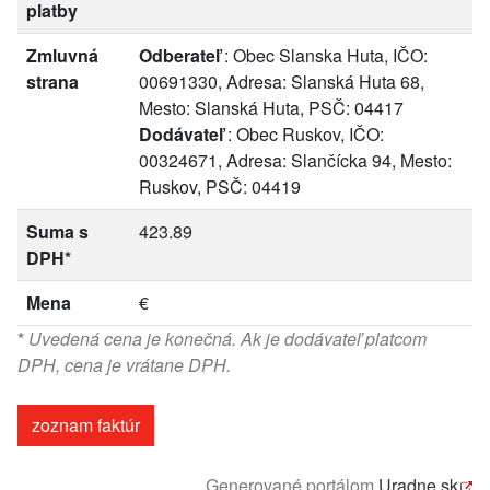
platby
Zmluvná
Odberateľ
: Obec Slanska Huta, IČO:
strana
00691330, Adresa: Slanská Huta 68,
Mesto: Slanská Huta, PSČ: 04417
Dodávateľ
: Obec Ruskov, IČO:
00324671, Adresa: Slančícka 94, Mesto:
Ruskov, PSČ: 04419
Suma s
423.89
DPH*
Mena
€
*
Uvedená cena je konečná. Ak je dodávateľ platcom
DPH, cena je vrátane DPH.
zoznam faktúr
Generované portálom
Uradne.sk