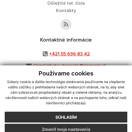
Dôležité tel. čísla
Kontakty
Kontaktné informácie
+421 55 696 83 42
slanskahuta.starosta@zoznam.sk
Používame cookies
Súbory cookie a ďalšie technológie sledovania používame na zlepšenie
vášho zážitku z prehliadania našich webových stránok, na to, aby sme
využite možnosť získavania aktuálnych informácií s využitím RSS
,
vám zobrazovali prispôsobený obsah a cielené reklamy, na analýzu
CMS systém (redakčný) systém ECHELON 2,
Mapa stránok
,
web portál
,
návštevnosti našich webových stránok a na pochopenie toho, odkiaľ naši
návštevníci prichádzajú.
webhosting
,
webex.digital, s.r.o.
,
domény
,
registrácia domény
,
spoločnosť webex.digital, s.r.o.
,
technický prevádzkovateľ
SÚHLASÍM
Posledná aktualizácia:
07.08.2026
Zmeniť moje nastavenia