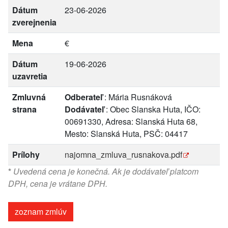
Dátum
23-06-2026
zverejnenia
Mena
€
Dátum
19-06-2026
uzavretia
Zmluvná
Odberateľ
: Mária Rusnáková
strana
Dodávateľ
: Obec Slanska Huta, IČO:
00691330, Adresa: Slanská Huta 68,
Mesto: Slanská Huta, PSČ: 04417
Prílohy
najomna_zmluva_rusnakova.pdf
*
Uvedená cena je konečná. Ak je dodávateľ platcom
DPH, cena je vrátane DPH.
zoznam zmlúv