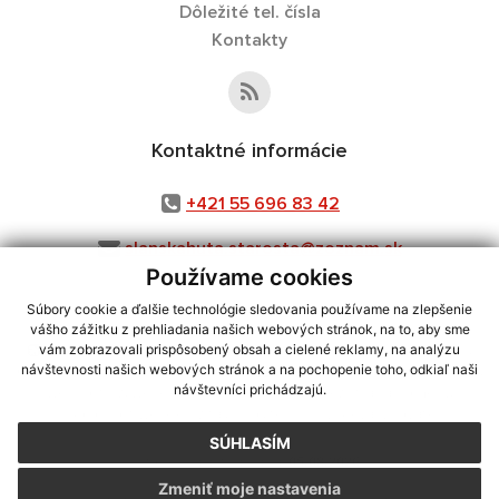
Dôležité tel. čísla
Kontakty
Kontaktné informácie
+421 55 696 83 42
slanskahuta.starosta@zoznam.sk
Používame cookies
Súbory cookie a ďalšie technológie sledovania používame na zlepšenie
vášho zážitku z prehliadania našich webových stránok, na to, aby sme
využite možnosť získavania aktuálnych informácií s využitím RSS
,
vám zobrazovali prispôsobený obsah a cielené reklamy, na analýzu
CMS systém (redakčný) systém ECHELON 2,
Mapa stránok
,
web portál
,
návštevnosti našich webových stránok a na pochopenie toho, odkiaľ naši
návštevníci prichádzajú.
webhosting
,
webex.digital, s.r.o.
,
domény
,
registrácia domény
,
spoločnosť webex.digital, s.r.o.
,
technický prevádzkovateľ
SÚHLASÍM
Posledná aktualizácia:
05.08.2026
Zmeniť moje nastavenia