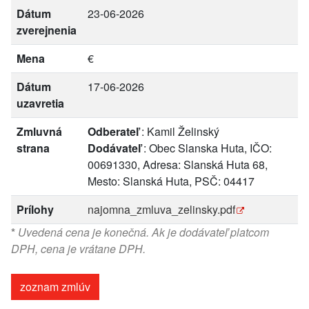
Dátum
23-06-2026
zverejnenia
Mena
€
Dátum
17-06-2026
uzavretia
Zmluvná
Odberateľ
: Kamil Želinský
strana
Dodávateľ
: Obec Slanska Huta, IČO:
00691330, Adresa: Slanská Huta 68,
Mesto: Slanská Huta, PSČ: 04417
Prílohy
najomna_zmluva_zelinsky.pdf
*
Uvedená cena je konečná. Ak je dodávateľ platcom
DPH, cena je vrátane DPH.
zoznam zmlúv