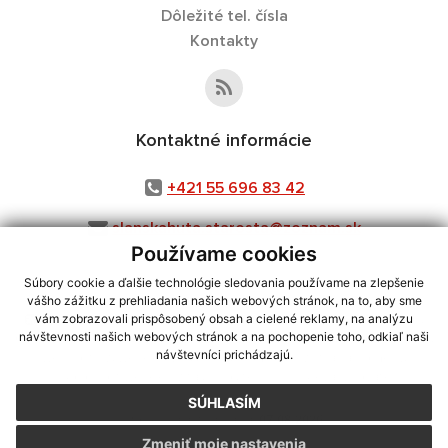
Dôležité tel. čísla
Kontakty
Kontaktné informácie
+421 55 696 83 42
slanskahuta.starosta@zoznam.sk
Používame cookies
Súbory cookie a ďalšie technológie sledovania používame na zlepšenie
vášho zážitku z prehliadania našich webových stránok, na to, aby sme
využite možnosť získavania aktuálnych informácií s využitím RSS
,
vám zobrazovali prispôsobený obsah a cielené reklamy, na analýzu
CMS systém (redakčný) systém ECHELON 2,
Mapa stránok
,
web portál
,
návštevnosti našich webových stránok a na pochopenie toho, odkiaľ naši
návštevníci prichádzajú.
webhosting
,
webex.digital, s.r.o.
,
domény
,
registrácia domény
,
spoločnosť webex.digital, s.r.o.
,
technický prevádzkovateľ
SÚHLASÍM
Posledná aktualizácia:
07.08.2026
Zmeniť moje nastavenia