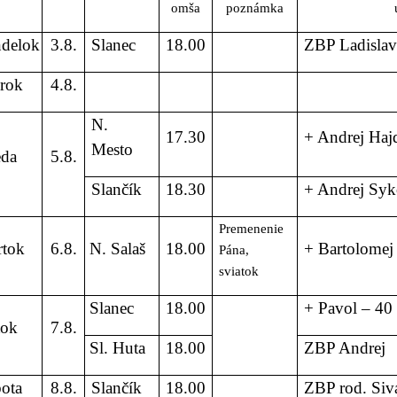
omša
poznámka
delok
3.8.
Slanec
18.00
ZBP Ladislav
rok
4.8.
N.
17.30
+ Andrej Haj
Mesto
eda
5.8.
Slančík
18.30
+ Andrej Syk
Premenenie
rtok
6.8.
N. Salaš
18.00
+ Bartolomej
Pána,
sviatok
Slanec
18.00
+ Pavol – 40 
tok
7.8.
Sl. Huta
18.00
ZBP Andrej
ota
8.8.
Slančík
18.00
ZBP rod. Siv