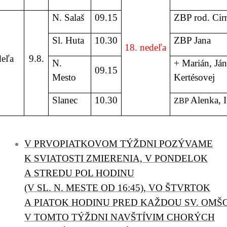
N. Salaš
09.15
ZBP rod. Cir
Sl. Huta
10.30
ZBP Jana
18. nedeľa
eľa
9.8.
N.
+ Marián, Ján
09.15
Mesto
Kertésovej
Slanec
10.30
Alenka, I
ZBP
V PRVOPIATKOVOM TÝŽDNI POZÝVAME
K SVIATOSTI ZMIERENIA, V PONDELOK
A STREDU POL HODINU
(V SL. N. MESTE OD 16:45), VO ŠTVRTOK
A PIATOK HODINU PRED KAŽDOU SV. OMŠ
V TOMTO TÝŽDNI NAVŠTÍVIM CHORÝCH