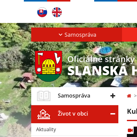
Samospráva
Oficiálne stránky
SLANSKÁ 
Samospráva
Ku
Život v obci
Aktuality