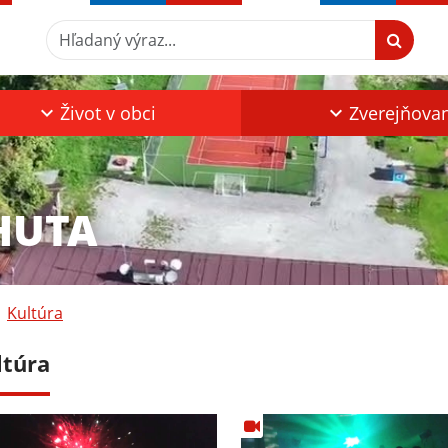
Hľadaný výraz...
Život v obci
Zverejňova
HUTA
Kultúra
ltúra