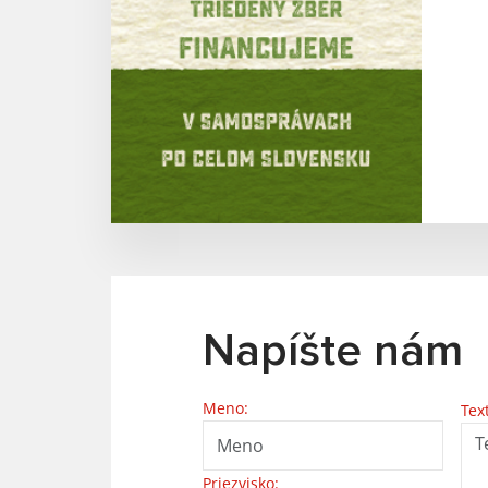
Napíšte nám
Meno:
Tex
Priezvisko: