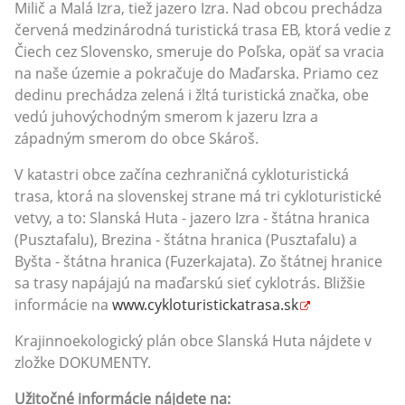
Milič a Malá Izra, tiež jazero Izra. Nad obcou prechádza
červená medzinárodná turistická trasa EB, ktorá vedie z
Čiech cez Slovensko, smeruje do Poľska, opäť sa vracia
na naše územie a pokračuje do Maďarska. Priamo cez
dedinu prechádza zelená i žltá turistická značka, obe
vedú juhovýchodným smerom k jazeru Izra a
západným smerom do obce Skároš.
V katastri obce začína cezhraničná cykloturistická
trasa, ktorá na slovenskej strane má tri cykloturistické
vetvy, a to: Slanská Huta - jazero Izra - štátna hranica
(Pusztafalu), Brezina - štátna hranica (Pusztafalu) a
Byšta - štátna hranica (Fuzerkajata). Zo štátnej hranice
sa trasy napájajú na maďarskú sieť cyklotrás. Bližšie
informácie na
www.cykloturistickatrasa.sk
Krajinnoekologický plán obce Slanská Huta nájdete v
zložke DOKUMENTY.
Užitočné informácie nájdete na: