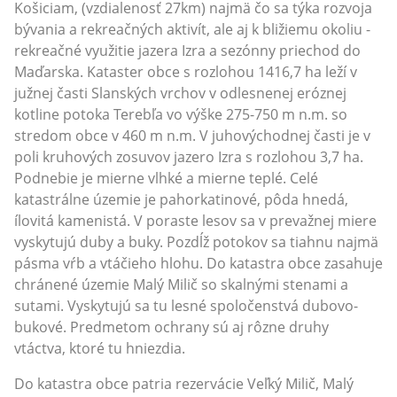
Košiciam, (vzdialenosť 27km) najmä čo sa týka rozvoja
bývania a rekreačných aktivít, ale aj k bližiemu okoliu -
rekreačné využitie jazera Izra a sezónny priechod do
Maďarska. Kataster obce s rozlohou 1416,7 ha leží v
južnej časti Slanských vrchov v odlesnenej eróznej
kotline potoka Terebľa vo výške 275-750 m n.m. so
stredom obce v 460 m n.m. V juhovýchodnej časti je v
poli kruhových zosuvov jazero Izra s rozlohou 3,7 ha.
Podnebie je mierne vlhké a mierne teplé. Celé
katastrálne územie je pahorkatinové, pôda hnedá,
ílovitá kamenistá. V poraste lesov sa v prevažnej miere
vyskytujú duby a buky. Pozdĺž potokov sa tiahnu najmä
pásma vŕb a vtáčieho hlohu. Do katastra obce zasahuje
chránené územie Malý Milič so skalnými stenami a
sutami. Vyskytujú sa tu lesné spoločenstvá dubovo-
bukové. Predmetom ochrany sú aj rôzne druhy
vtáctva, ktoré tu hniezdia.
Do katastra obce patria rezervácie Veľký Milič, Malý