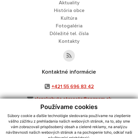
Aktuality
História obce
Kultúra
Fotogaléria
Dôležité tel. čísla
Kontakty
Kontaktné informácie
+421 55 696 83 42
slanskahuta.starosta@zoznam.sk
Používame cookies
Súbory cookie a ďalšie technológie sledovania používame na zlepšenie
vášho zážitku z prehliadania našich webových stránok, na to, aby sme
využite možnosť získavania aktuálnych informácií s využitím RSS
,
vám zobrazovali prispôsobený obsah a cielené reklamy, na analýzu
CMS systém (redakčný) systém ECHELON 2,
Mapa stránok
,
web portál
,
návštevnosti našich webových stránok a na pochopenie toho, odkiaľ naši
návštevníci prichádzajú.