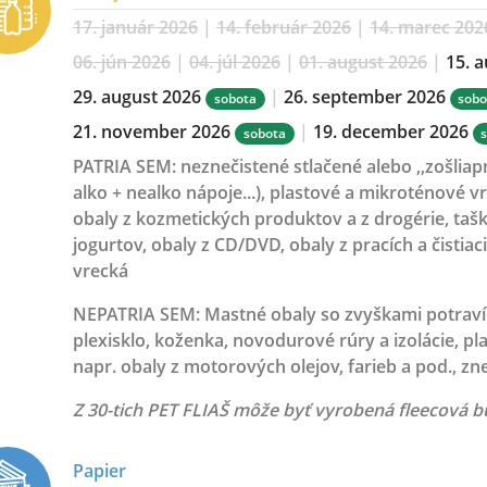
17. január 2026
|
14. február 2026
|
14. marec 202
06. jún 2026
|
04. júl 2026
|
01. august 2026
|
15. 
29. august 2026
|
26. september 2026
sobota
sobo
21. november 2026
|
19. december 2026
sobota
PATRIA SEM:
neznečistené stlačené alebo ,,zošliap
alko + nealko nápoje...), plastové a mikroténové v
obaly z kozmetických produktov a z drogérie, tašky,
jogurtov, obaly z CD/DVD, obaly z pracích a čistiac
vrecká
NEPATRIA SEM:
Mastné obaly so zvyškami potraví
plexisklo, koženka, novodurové rúry a izolácie, p
napr. obaly z motorových olejov, farieb a pod., zne
Z 30-tich PET FLIAŠ môže byť vyrobená fleecová 
Papier