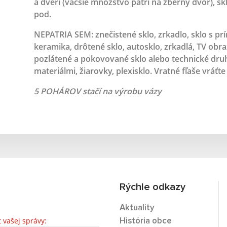
a dverí (väčšie množstvo patrí na zberný dvor), s
pod.
NEPATRIA SEM:
znečistené sklo, zrkadlo, sklo s p
keramika, drôtené sklo, autosklo, zrkadlá, TV obra
pozlátené a pokovované sklo alebo technické druh
materiálmi, žiarovky, plexisklo. Vratné fľaše vráťt
5 POHÁROV stačí na výrobu vázy
Rýchle odkazy
Aktuality
t vašej správy:
História obce