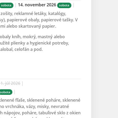
|
14. november 2026
|
sobota
sobota
zošity, reklamné letáky, katalógy,
y), papierové obaly, papierové tašky. V
mi alebo skartovaný papier.
obaly kníh, mokrý, mastný alebo
užité plienky a hygienické potreby,
alobal, celofán a pod.
1. júl 2026
|
|
sobota
sklenené fľaše, sklenené poháre, sklenené
ho vrchnáka, vázy, misky, nevratné
ch nápojov, poháre, tabuľové sklo z okien