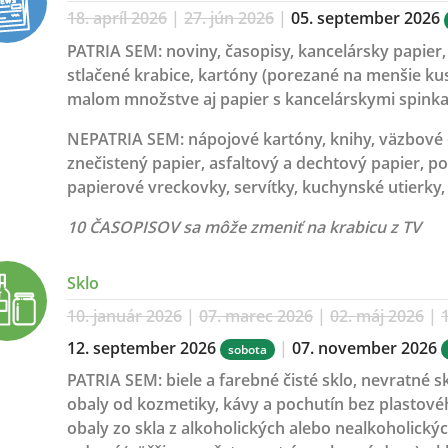
18. apríl 2026
|
27. jún 2026
|
05. september 2026
PATRIA SEM:
noviny, časopisy, kancelársky papier, 
stlačené krabice, kartóny (porezané na menšie kus
malom množstve aj papier s kancelárskymi spinka
NEPATRIA SEM:
nápojové kartóny, knihy, väzbové 
znečistený papier, asfaltový a dechtový papier, po
papierové vreckovky, servítky, kuchynské utierky, 
10 ČASOPISOV sa môže zmeniť na krabicu z TV
Sklo
10. január 2026
|
07. marec 2026
|
02. máj 2026
|
1
12. september 2026
|
07. november 2026
sobota
PATRIA SEM:
biele a farebné čisté sklo, nevratné 
obaly od kozmetiky, kávy a pochutín bez plastové
obaly zo skla z alkoholických alebo nealkoholický