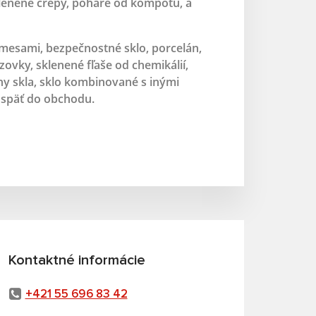
klenené črepy, poháre od kompótu, a
rímesami, bezpečnostné sklo, porcelán,
zovky, sklenené fľaše od chemikálií,
y skla, sklo kombinované s inými
e späť do obchodu.
Kontaktné informácie
+421 55 696 83 42