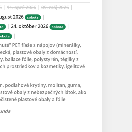
6
|
11. apríl 2026
|
09. máj 2026
|
august 2026
|
sobota
|
24. október 2026
|
ta
sobota
|
sobota
nuté” PET fľaše z nápojov (minerálky,
recká, plastové obaly z domácností,
 baliace fólie, polystyrén, tégliky z
ich prostriedkov a kozmetiky, igelitové
n, podlahové krytiny, molitan, guma,
lastové obaly z nebezpečných látok, ako
čistené plastové obaly a fólie
bunda