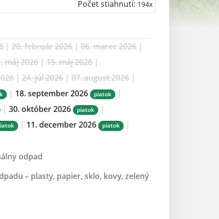
Počet stiahnutí:
194x
6
|
20. február 2026
|
06. marec 2026
|
. máj 2026
|
15. máj 2026
|
2026
|
24. júl 2026
|
07. august 2026
|
|
18. september 2026
|
ok
piatok
|
30. október 2026
|
piatok
|
11. december 2026
|
iatok
piatok
nálny odpad
adu – plasty, papier, sklo, kovy, zelený