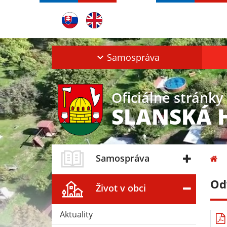
Samospráva
Oficiálne stránky
SLANSKÁ 
Samospráva
Od
Život v obci
Aktuality