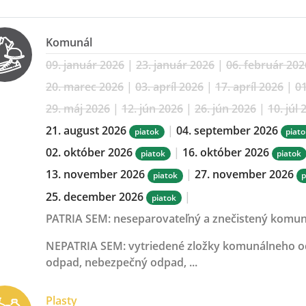
Komunál
09. január 2026
|
23. január 2026
|
06. február 202
20. marec 2026
|
03. apríl 2026
|
17. apríl 2026
|
01
29. máj 2026
|
12. jún 2026
|
26. jún 2026
|
10. júl 
21. august 2026
|
04. september 2026
piatok
piat
02. október 2026
|
16. október 2026
piatok
piatok
13. november 2026
|
27. november 2026
piatok
p
25. december 2026
|
piatok
PATRIA SEM:
neseparovateľný a znečistený komu
NEPATRIA SEM:
vytriedené zložky komunálneho odp
odpad, nebezpečný odpad, ...
Plasty