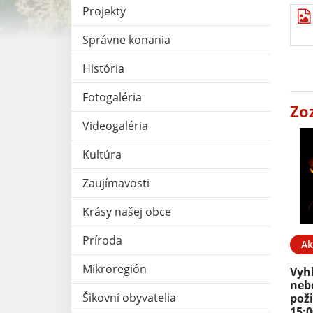
Projekty
Správne konania
História
Fotogaléria
Zo
Videogaléria
Kultúra
Zaujímavosti
Krásy našej obce
Príroda
Ak
Mikroregión
Vyh
neb
Šikovní obyvatelia
poži
15:0