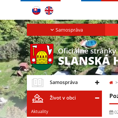
Samospráva
Oficiálne stránky
SLANSKÁ 
Samospráva
Po
Život v obci
Aktuality
02