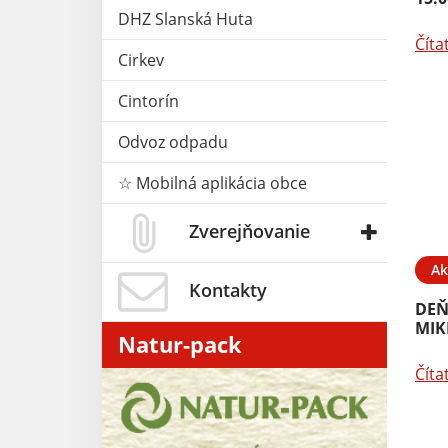
DHZ Slanská Huta
Číta
Cirkev
Cintorín
Odvoz odpadu
☆ Mobilná aplikácia obce
Zverejňovanie
Ak
Kontakty
DEŇ
MIK
Natur-pack
Číta