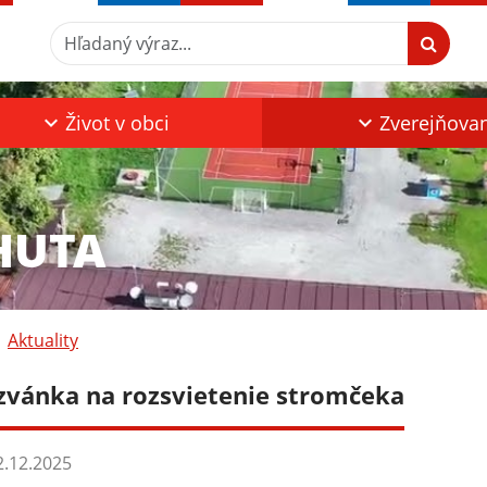
Hľadaný výraz...
Život v obci
Zverejňova
HUTA
Aktuality
zvánka na rozsvietenie stromčeka
.12.2025