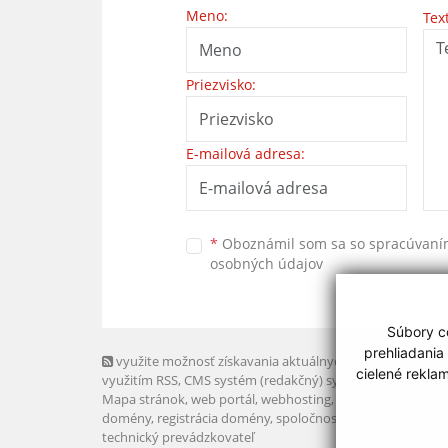
Meno:
Tex
Priezvisko:
E-mailová adresa:
*
Oboznámil som sa so
spracúvan
osobných údajov
Súbory co
prehliadania
využite možnosť získavania aktuálnych informácií s
cielené rekla
využitím RSS
, CMS systém (redakčný) systém ECHELON 2,
Mapa stránok
,
web portál
,
webhosting
,
webex.digital, s.r.o
domény
,
registrácia domény
,
spoločnosť webex.digital, s.r.
technický prevádzkovateľ