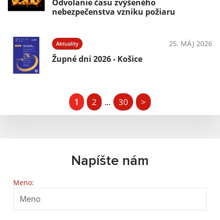
Odvolanie času zvýšeného
nebezpečenstva vzniku požiaru
25. MÁJ 2026
Aktuality
Župné dni 2026 - Košice
1
2
30
>
...
Napíšte nám
Meno: