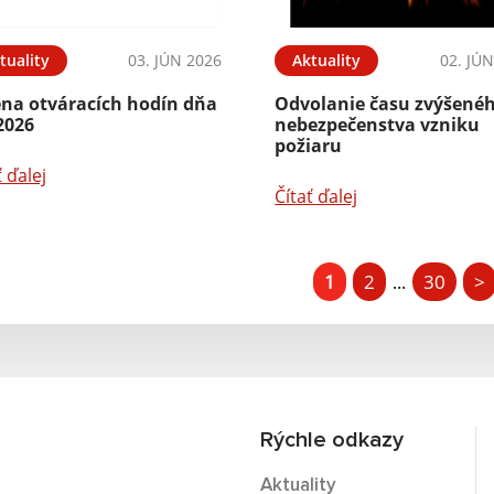
tuality
03. JÚN 2026
Aktuality
02. JÚ
na otváracích hodín dňa
Odvolanie času zvýšené
2026
nebezpečenstva vzniku
požiaru
ť ďalej
Čítať ďalej
1
2
30
>
...
Rýchle odkazy
Aktuality