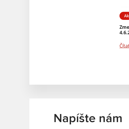
Ak
Zme
4.6.
Číta
Napíšte nám