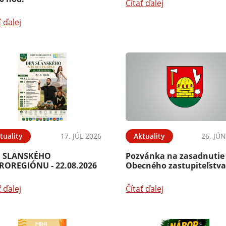
Čítať ďalej
ť ďalej
tuality
17. JÚL 2026
Aktuality
26. JÚ
 SLANSKÉHO
Pozvánka na zasadnutie
ROREGIÓNU - 22.08.2026
Obecného zastupiteľstv
ť ďalej
Čítať ďalej