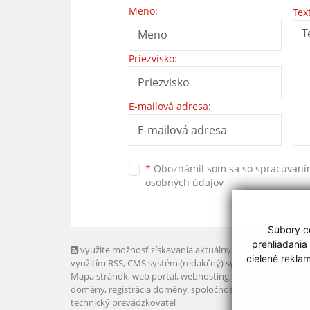
Meno:
Tex
Priezvisko:
E-mailová adresa:
*
Oboznámil som sa so
spracúvan
osobných údajov
Súbory co
prehliadania
využite možnosť získavania aktuálnych informácií s
cielené rekla
využitím RSS
, CMS systém (redakčný) systém ECHELON 2,
Mapa stránok
,
web portál
,
webhosting
,
webex.digital, s.r.o
domény
,
registrácia domény
,
spoločnosť webex.digital, s.r.
technický prevádzkovateľ