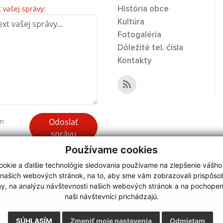
t vašej správy:
História obce
Kultúra
Fotogaléria
Dôležité tel. čísla
Kontakty
Odoslať
ím
správu
Používame cookies
okie a ďalšie technológie sledovania používame na zlepšenie vášho
 našich webových stránok, na to, aby sme vám zobrazovali prispôs
my, na analýzu návštevnosti našich webových stránok a na pochopeni
webdesign
|
naši návštevníci prichádzajú.
.
,
o.
,
SÚHLASÍM
Zmeniť moje nastavenia
Odmietam