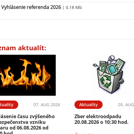
Vyhlásenie referenda 2026
| 0.18 Mb
znam aktualít:
tuality
07. AUG 2026
Aktuality
05. AUG
lásenie času zvýšeného
Zber elektroodpadu
ezpečenstva vzniku
20.08.2026 o 10:30 hod.
aru od 06.08.2026 od
0 hod.