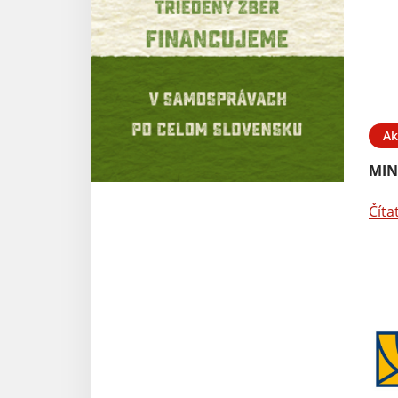
Ak
MINI
Číta