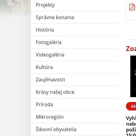
Projekty
Správne konania
História
Fotogaléria
Zo
Videogaléria
Kultúra
Zaujímavosti
Krásy našej obce
Príroda
Ak
Mikroregión
Vyh
neb
Šikovní obyvatelia
poži
15:0