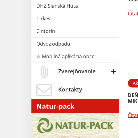
DHZ Slanská Huta
Číta
Cirkev
Cintorín
Odvoz odpadu
☆ Mobilná aplikácia obce
Zverejňovanie
Ak
Kontakty
DEŇ
MIK
Natur-pack
Číta