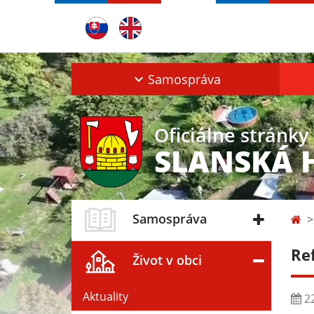
Samospráva
Oficiálne stránky
SLANSKÁ 
Samospráva
Re
Život v obci
Aktuality
22