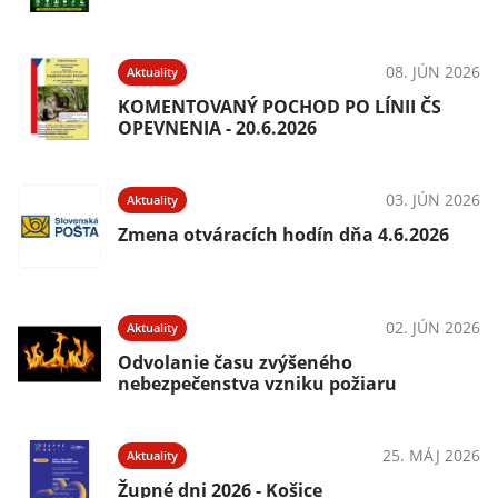
08. JÚN 2026
Aktuality
KOMENTOVANÝ POCHOD PO LÍNII ČS
OPEVNENIA - 20.6.2026
03. JÚN 2026
Aktuality
Zmena otváracích hodín dňa 4.6.2026
02. JÚN 2026
Aktuality
Odvolanie času zvýšeného
nebezpečenstva vzniku požiaru
25. MÁJ 2026
Aktuality
Župné dni 2026 - Košice