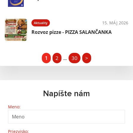
15. MÁJ 2026
Aktuality
Rozvoz pizze - PIZZA SALANČANKA
1
2
30
>
...
Napíšte nám
Meno:
Priezvisko: