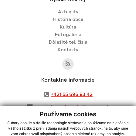
Aktuality
História obce
Kultúra
Fotogaléria
Dôležité tel. čísla
Kontakty
Kontaktné informácie
+421 55 696 83 42
slanskahuta.starosta@zoznam.sk
Používame cookies
Súbory cookie a ďalšie technológie sledovania používame na zlepšenie
vášho zážitku z prehliadania našich webových stránok, na to, aby sme
využite možnosť získavania aktuálnych informácií s využitím RSS
,
vám zobrazovali prispôsobený obsah a cielené reklamy, na analýzu