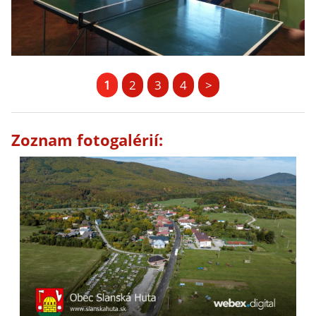
1
2
3
4
>
Zoznam fotogalérií: