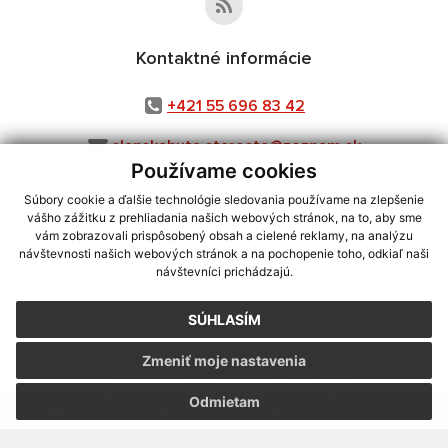
Kontaktné informácie
+421 55 696 83 42
slanskahuta.starosta@zoznam.sk
Používame cookies
Súbory cookie a ďalšie technológie sledovania používame na zlepšenie
vášho zážitku z prehliadania našich webových stránok, na to, aby sme
využite možnosť získavania aktuálnych informácií s využitím RSS
,
vám zobrazovali prispôsobený obsah a cielené reklamy, na analýzu
návštevnosti našich webových stránok a na pochopenie toho, odkiaľ naši
CMS systém (redakčný) systém ECHELON 2,
Mapa stránok
,
web portál
,
návštevníci prichádzajú.
webhosting
,
webex.digital, s.r.o.
,
domény
,
registrácia domény
,
spoločnosť webex.digital, s.r.o.
,
technický prevádzkovateľ
SÚHLASÍM
Posledná aktualizácia:
07.08.2026
Zmeniť moje nastavenia
Vytlačiť stránku
|
Vyhlásenie o prístupnosti
Autorské práva
|
Cookies
Odmietam