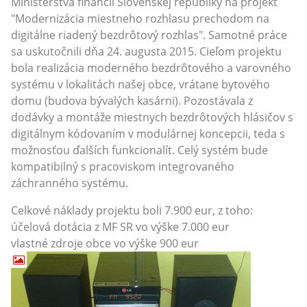
Ministerstva financií Slovenskej republiky na projekt
"Modernizácia miestneho rozhlasu prechodom na
digitálne riadený bezdrôtový rozhlas". Samotné práce
sa uskutočnili dňa 24. augusta 2015. Cieľom projektu
bola realizácia moderného bezdrôtového a varovného
systému v lokalitách našej obce, vrátane bytového
domu (budova bývalých kasárni). Pozostávala z
dodávky a montáže miestnych bezdrôtových hlásičov s
digitálnym kódovaním v modulárnej koncepcii, teda s
možnosťou ďalších funkcionalít. Celý systém bude
kompatibilný s pracoviskom integrovaného
záchranného systému.
Celkové náklady projektu boli 7.900 eur, z toho:
účelová dotácia z MF SR vo výške 7.000 eur
vlastné zdroje obce vo výške 900 eur